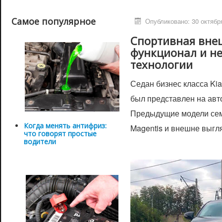
Самое популярное
Опубликовано: 30 октябр
Спортивная вне
функционал и н
технологии
Седан бизнес класса Kia
был представлен на авт
Предыдущие модели семе
Когда менять антифриз:
Magentis и внешне выгл
что говорят простые
водители