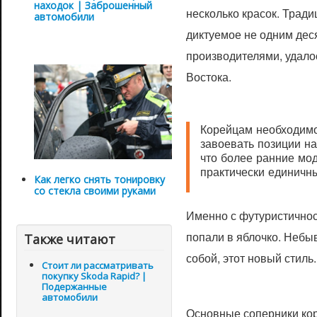
находок | Заброшенный
несколько красок. Тради
автомобили
диктуемое не одним де
производителями, удало
Востока.
Корейцам необходимо 
завоевать позиции на 
что более ранние мод
практически единичн
Как легко снять тонировку
со стекла своими руками
Именно с футуристично
попали в яблочко. Небы
Также читают
собой, этот новый стиль.
Стоит ли рассматривать
покупку Skoda Rapid? |
Подержанные
автомобили
Основные соперники кор