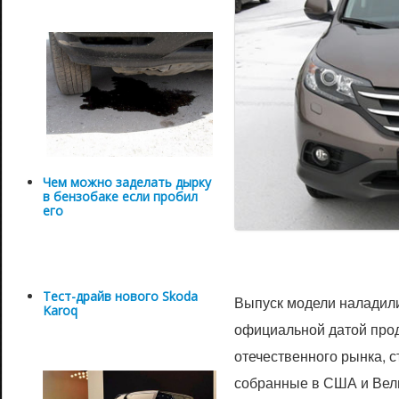
Чем можно заделать дырку
в бензобаке если пробил
его
Тест-драйв нового Skoda
Выпуск модели наладили 
Karoq
официальной датой прода
отечественного рынка, 
собранные в США и Вел