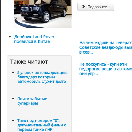
Подробнее...
Двойник Land Rover
появился в Китае
На чем ездили на северах
Советские вездеходы вы
в сев…
Также читают
Не поскупись - купи эти
недорогие вещи в автомо
5 уловок автовладельцев,
они упр…
благодаря которым
автомобиль служит долго
Почти забытые
суперкары
Танк под номером "0":
документальный фильм о
первом танке ЛНР