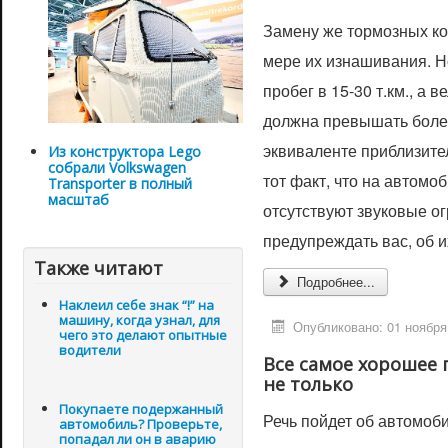
Замену же тормозных ко
мере их изнашивания. 
пробег в 15-30 т.км., а 
должна превышать более
эквиваленте приблизит
Из конструктора Lego
собрали Volkswagen
тот факт, что на автомо
Transporter в полный
масштаб
отсутствуют звуковые ог
предупреждать вас, об и
Также читают
Подробнее...
Наклеил себе знак “!” на
машину, когда узнал, для
Опубликовано: 01 ноября
чего это делают опытные
водители
Все самое хорошее
не только
Покупаете подержанный
Речь пойдет об автомоби
автомобиль? Проверьте,
попадал ли он в аварию