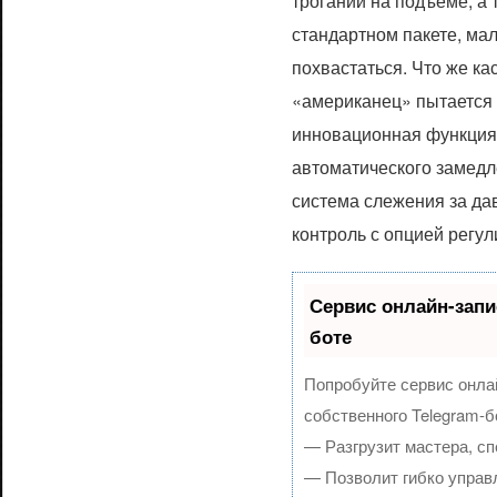
трогании на подъеме, а 
стандартном пакете, мал
похвастаться. Что же кас
«американец» пытается 
инновационная функция 
автоматического замедле
система слежения за дав
контроль с опцией регу
Сервис онлайн-запи
боте
Попробуйте сервис онлай
собственного Telegram-б
— Разгрузит мастера, с
— Позволит гибко управл