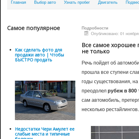
Главная
Выбор авто
Узнать пробег
Двигатель
Подве
Самое популярное
Подробности
Опубликовано: 01 ноября
Все самое хорошее
Как сделать фото для
не только
продажи авто | Чтобы
БЫСТРО продать
Речь пойдет об автомоби
прошла все ступени слав
годы существования, на
преодолел
рубеж в 800
сам автомобиль, претер
несколько рестайлингов.
Недостатки Чери Амулет ее
слабые места и типичные
болячки