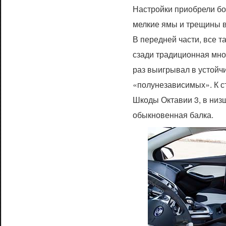
Настройки приобрели бо
мелкие ямы и трещины в
В передней части, все т
сзади традиционная мно
раз выигрывал в устойч
«полунезависимых». К ст
Шкоды Октавии 3, в низш
обыкновенная балка.