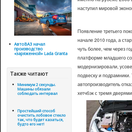
наступил мировой экон
Появление третьего пок
начале 2010 года, а ста
АвтоВАЗ начал
чуть более, чем через г
производство
«заряженной» Lada Granta
платформе младшего соб
модернизировали, усов
Также читают
подвеску и подрамники. 
автопроизводитель отка
Минимум 2 секунды.
Машины обязали
хетчбэк с тремя дверями
соблюдать интервал
Простейший способ
очистить лобовое стекло
так, что будет казаться,
будто его нет!