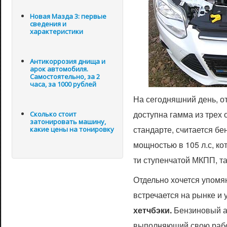
Новая Мазда 3: первые
сведения и
характеристики
Антикоррозия днища и
арок автомобиля.
Самостоятельно, за 2
часа, за 1000 рублей
На сегодняшний день, о
доступна гамма из трех 
Сколько стоит
затонировать машину,
стандарте, считается бе
какие цены на тонировку
мощностью в 105 л.с, кот
ти ступенчатой МКПП, та
Отдельно хочется упомян
встречается на рынке и
хетчбэки.
Бензиновый ат
выполняющий свою работ