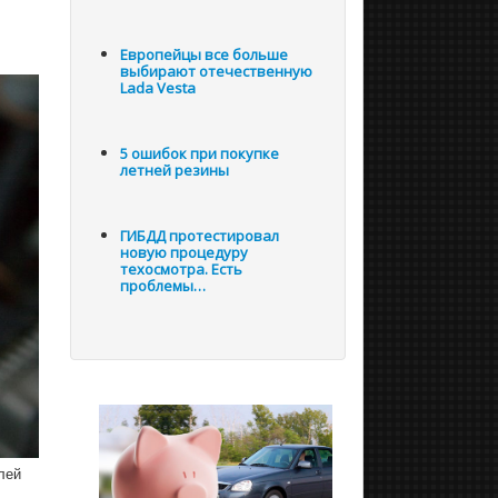
Европейцы все больше
выбирают отечественную
Lada Vesta
5 ошибок при покупке
летней резины
ГИБДД протестировал
новую процедуру
техосмотра. Есть
проблемы…
лей