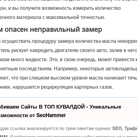
он, и вы получите возможность измерить количество
очного материала с максимальной точностью.
м опасен неправильный замер
 осуществить процедуру замера количества масла некоррек
тель рискует навредить двигателю своего авто, залив в нег
ком много жидкости. Это, в свою очередь, может привести 
иятным последствиям. Например, некоторые автовладель
яют, что при слишком высоком уровне масла начинают течь
ники, нарушается рециркуляция картерных газов.
абиваем Сайты В ТОП КУВАЛДОЙ - Уникальные
озможности от SeoHammer
дая ссылка анализируется по трем пакетам оценки:
SEO, Траф
SMM.
SeoHammer делает продвижение сайта прозрачным и прос