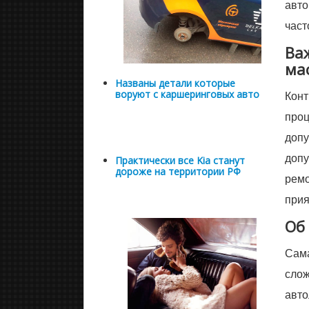
авто
част
Ва
ма
Названы детали которые
воруют с каршеринговых авто
Конт
проц
допу
допу
Практически все Kia станут
дороже на территории РФ
ремо
прия
Об
Сама
слож
авто