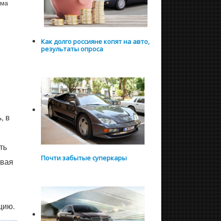
ема
Как долго россияне копят на авто,
результаты опроса
, в
ть
Почти забытые суперкары
ывая
нцию.