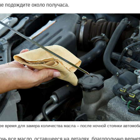
е подождите около получаса.
е время для замера количества масла – после ночной стоянки автомоб
очь все масло, оставшееся на деталях, благополучно вернет