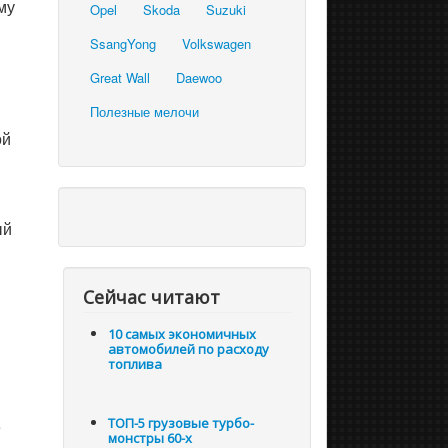
му
Opel
Skoda
Suzuki
SsangYong
Volkswagen
Great Wall
Daewoo
Полезные мелочи
ой
ый
Сейчас читают
10 самых экономичных
автомобилей по расходу
топлива
ТОП-5 грузовые турбо-
е
монстры 60-х