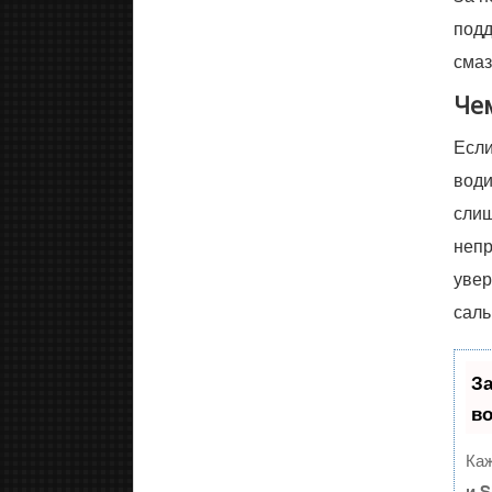
подд
смаз
Че
Если
води
слиш
непр
увер
саль
З
в
Каж
и 