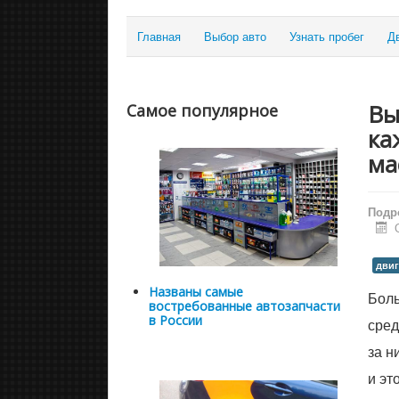
Главная
Выбор авто
Узнать пробег
Д
Вы
Самое популярное
ка
ма
Подр
двиг
Названы самые
Боль
востребованные автозапчасти
в России
сред
за н
и эт