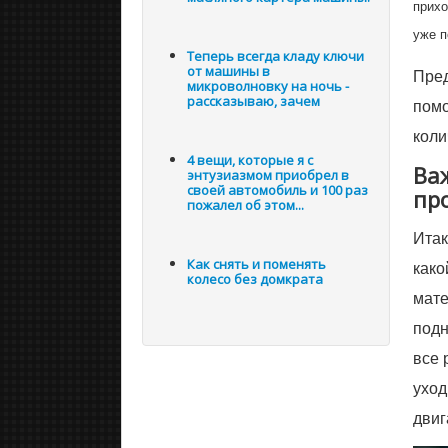
прихо
уже п
Теперь всегда кладу ключи
от машины в
Пред
микроволновку на ночь -
рассказываю, зачем
помо
коли
4 вещи, которые я с
Ва
энтузиазмом приобрел в
своей автомобиль и 100 раз
пр
пожалел об этом...
Итак
Как снять и поменять
како
колесо без домкрата
мате
подн
все 
уход
двиг