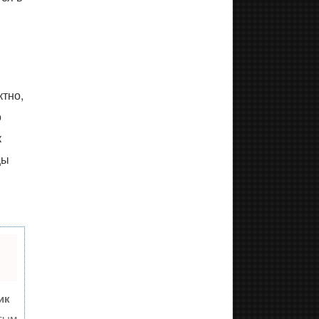
тно,
о
к
цы
ик
тым