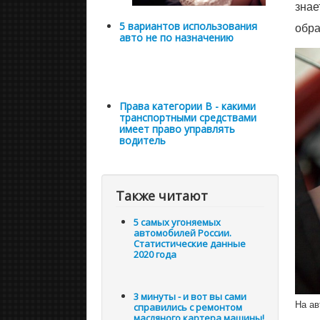
знае
5 вариантов использования
обра
авто не по назначению
Права категории В - какими
транспортными средствами
имеет право управлять
водитель
Также читают
5 самых угоняемых
автомобилей России.
Статистические данные
2020 года
3 минуты - и вот вы сами
На ав
справились с ремонтом
масляного картера машины!