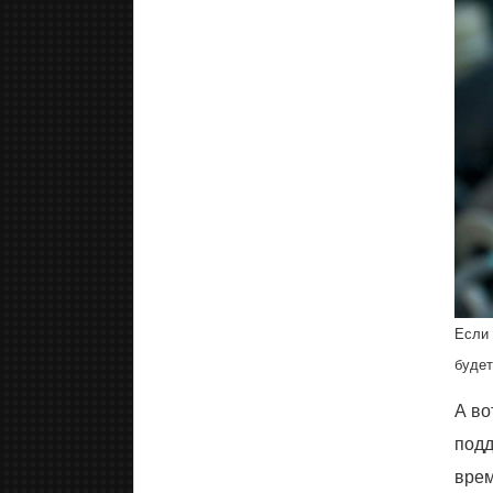
Если 
будет
А во
подд
врем