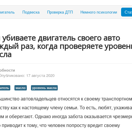
вигатель
Подвеска
Проверка ДТП
Немного психологии
Ста
 убиваете двигатель своего авто
ждый раз, когда проверяете уровен
сла
обности
Опубликовано: 17 августа 2020
атель
масло
уровень масла
шинство автовладельцев относятся к своему транспортно
ству как к настоящему члену семьи. То есть, любят, ухажив
им и оберегают. Однако иногда забота оказывается чрезмер
о приводит к тому, что человек попросту вредит своему