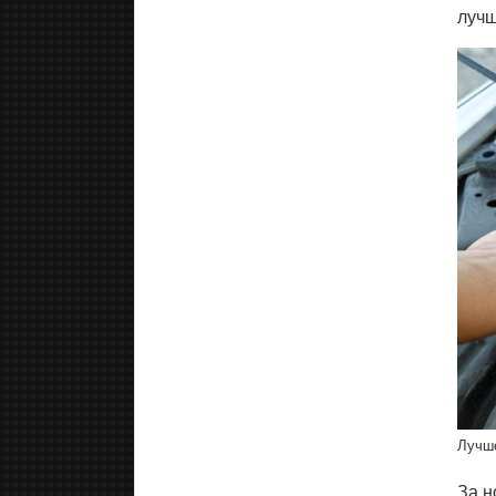
лучш
Лучше
За н