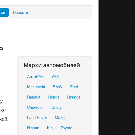
тьи
Новости
ь
Марки автомобилей
АвтоВАЗ
УАЗ
Mitsubishi
BMW
Ford
Renault
Honda
Hyundai
му
Chevrolet
Chery
ают
Land Rover
Mazda
ной,
Nissan
Kia
Toyota