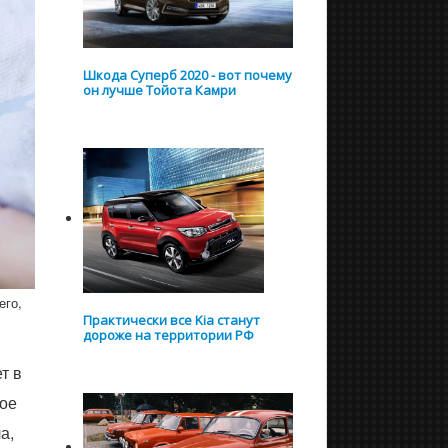
Шкода Суперб 2020 - вот почему
он лучше Тойота Камри
его,
Практически все Kia станут
дороже на территории РФ
т в
гое
а,