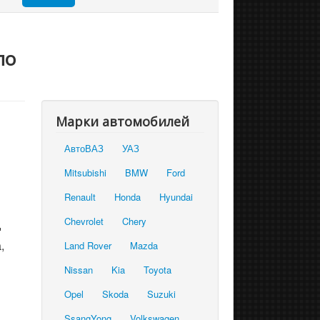
по
Марки автомобилей
АвтоВАЗ
УАЗ
Mitsubishi
BMW
Ford
Renault
Honda
Hyundai
Chevrolet
Chery
д
,
Land Rover
Mazda
Nissan
Kia
Toyota
Opel
Skoda
Suzuki
SsangYong
Volkswagen