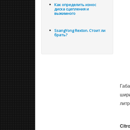
Как определить износ
диска сцепления и
выжимного
SsangYong Rexton. Стоит ли
брать?
Габа
шири
литр
Citr