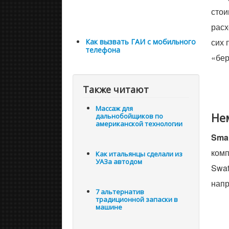
стои
расх
сих 
Как вызвать ГАИ с мобильного
телефона
«бер
Также читают
Массаж для
Не
дальнобойщиков по
американской технологии
Smar
комп
Как итальянцы cделали из
УАЗа автодом
Swat
напр
7 альтернатив
традиционной запаски в
машине