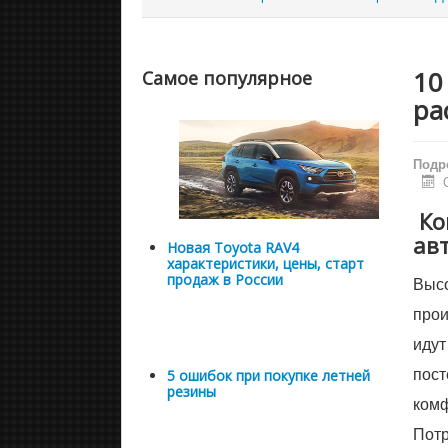
10
Самое популярное
ра
Подр
Ко
ав
Новая Toyota RAV4
характеристики, цены, старт
продаж в России
Высо
прои
идут
пост
5 ошибок при покупке летней
резины
комф
Потр