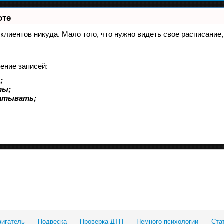
оте
и клиентов никуда. Мало того, что нужно видеть свое расписани
ение записей:
;
ты;
батывать;
вигатель
Подвеска
Проверка ДТП
Немного психологии
Ста