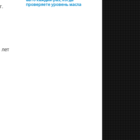
проверяете уровень масла
г.
 лет