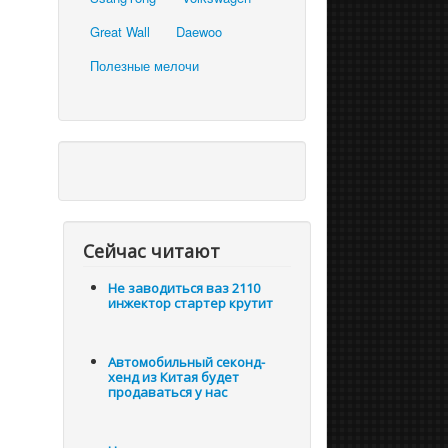
Great Wall
Daewoo
Полезные мелочи
Сейчас читают
Не заводиться ваз 2110
инжектор стартер крутит
Автомобильный секонд-
хенд из Китая будет
продаваться у нас