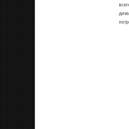
всег
дизе
потр