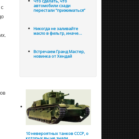
Что сделать, что
автомобили сзади
 с
перестали “прижиматься”
до
Никогда не заливайте
масло в фильтр, иначе…
их.
Встречаем Гранд Мастер,
новинка от Хендай
сов
10 невероятных танков СССР, о
которых вы не знали