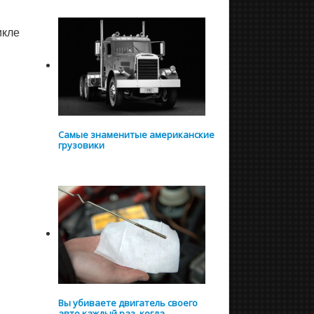
икле
Самые знаменитые американские
грузовики
Вы убиваете двигатель своего
авто каждый раз, когда