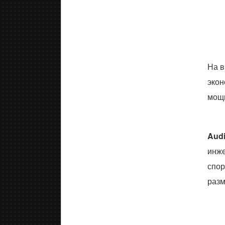
На в
экон
мощн
Audi
инже
спор
разм