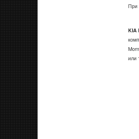
При 
KIA 
комп
Morn
или 