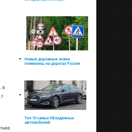
Новые дорожные знаки
появились на дорогах России
. в
.1
Топ 10 самых НЕнадежных
автомобилей
ятнее