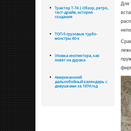
Для 
Трактор Т-74 | Обзор, ретро,
вста
тест-драйв, история
создания
расп
непо
ТОП-5 грузовые турбо-
монстры 60-х
Срав
лежи
Уловка инспектора, как
пруж
ловят на дурака
фир
Американский
дальнобойный календарь с
девушками за 1974 год