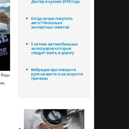
Дастер в кузове 2018 года
Когда лучше покупать
авто? Несколько
экспертных советов
5 летних автомобильных
аксессуаров которые
следует взять в дорогу
Вибрация при повороте
руля на месте и на скорости
. Ведь
причины
ии,