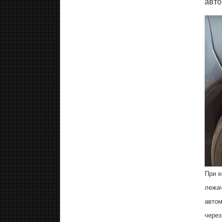
авто
При е
лежач
автом
через