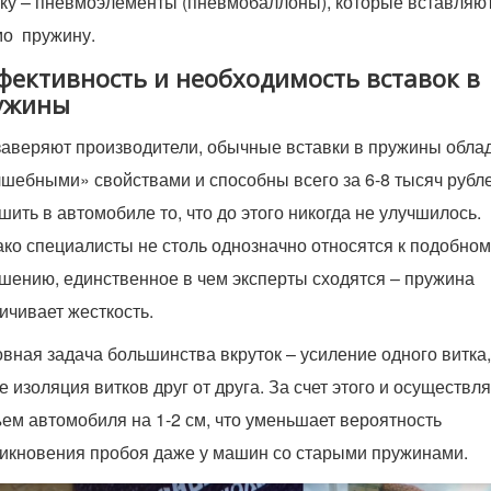
у – пневмоэлементы (пневмобаллоны), которые вставляю
о пружину.
фективность и необходимость вставок в
ужины
заверяют производители, обычные вставки в пружины обла
шебными» свойствами и способны всего за 6-8 тысяч рубл
шить в автомобиле то, что до этого никогда не улучшилось.
ко специалисты не столь однозначно относятся к подобном
шению, единственное в чем эксперты сходятся – пружина
ичивает жесткость.
вная задача большинства вкруток – усиление одного витка,
е изоляция витков друг от друга. За счет этого и осуществл
ем автомобиля на 1-2 см, что уменьшает вероятность
икновения пробоя даже у машин со старыми пружинами.