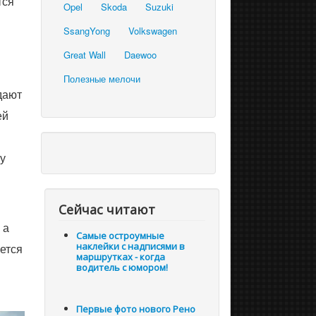
тся
Opel
Skoda
Suzuki
SsangYong
Volkswagen
Great Wall
Daewoo
Полезные мелочи
дают
ей
у
Сейчас читают
 а
Самые остроумные
наклейки с надписями в
яется
маршрутках - когда
водитель с юмором!
Первые фото нового Рено