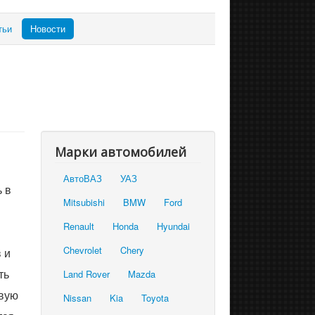
тьи
Новости
Марки автомобилей
АвтоВАЗ
УАЗ
 в
Mitsubishi
BMW
Ford
Renault
Honda
Hyundai
Chevrolet
Chery
 и
ть
Land Rover
Mazda
овую
Nissan
Kia
Toyota