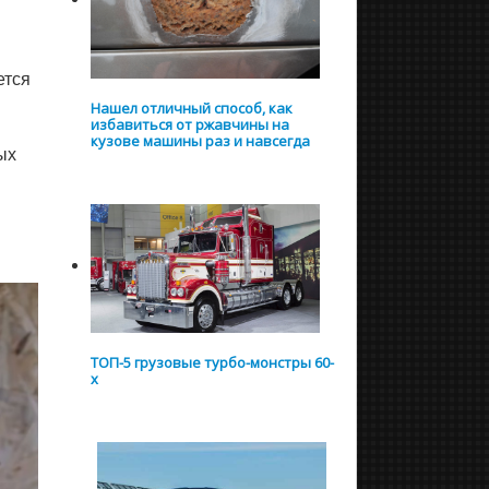
ется
Нашел отличный способ, как
избавиться от ржавчины на
кузове машины раз и навсегда
ых
ТОП-5 грузовые турбо-монстры 60-
х