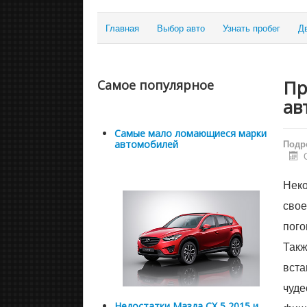
Главная
Выбор авто
Узнать пробег
Д
Пр
Самое популярное
ав
Самые мало ломающиеся марки
Подр
автомобилей
Неко
свое
пого
Такж
вста
чуде
Недостатки Мазда СХ 5 2015 и