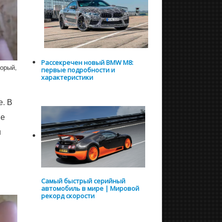
Рассекречен новый BMW M8:
орый,
первые подробности и
характеристики
. В
ие
и
Самый быстрый серийный
автомобиль в мире | Мировой
рекорд скорости