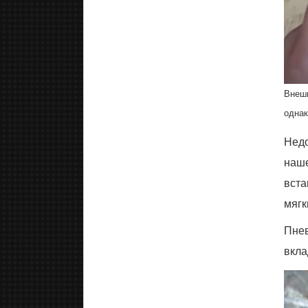
Внешн
однак
Недо
наше
вста
мягк
Пнев
вкла