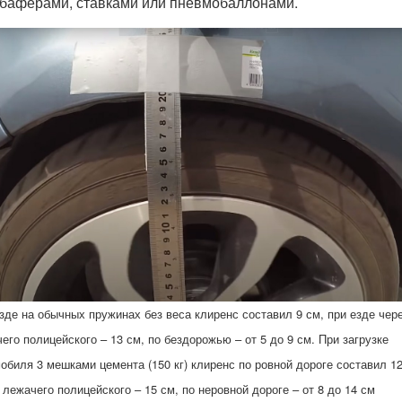
баферами, ставками или пневмобаллонами.
зде на обычных пружинах без веса клиренс составил 9 см, при езде чер
его полицейского – 13 см, по бездорожью – от 5 до 9 см. При загрузке
обиля 3 мешками цемента (150 кг) клиренс по ровной дороге составил 12
 лежачего полицейского – 15 см, по неровной дороге – от 8 до 14 см