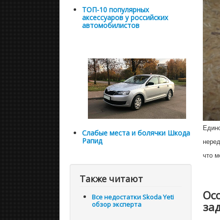
ТОП-10 популярных
аксессуаров у российских
автомобилистов
Единс
Слабые места и болячки Шкода
Рапид
неред
что м
Также читают
Ос
Все недостатки Skoda Yeti
за
обзор эксперта