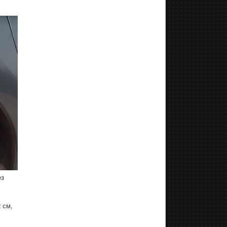
ез
 см,