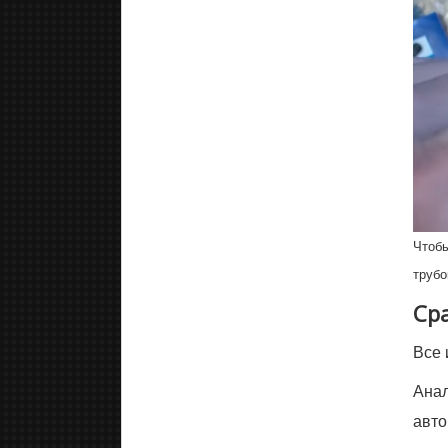
Чтобы
трубо
Ср
Все 
Анал
авто