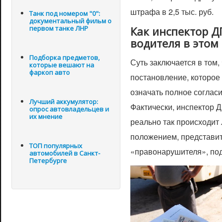
штрафа в 2,5 тыс. руб.
Танк под номером "0":
документальный фильм о
первом танке ЛНР
Как инспектор 
водителя в этом
Подборка предметов,
Суть заключается в том
которые вешают на
фаркоп авто
постановление, которое 
означать полное соглас
Лучший аккумулятор:
Фактически, инспектор 
опрос автовладельцев и
их мнение
реально так происходит 
положением, представит
ТОП популярных
«правонарушителя», под
автомобилей в Санкт-
Петербурге