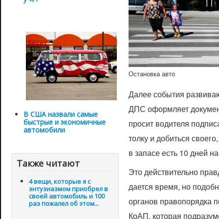
Остановка авто
Далее события развива
ДПС оформляет докумен
В США назвали самые
быстрые и экономичные
просит водителя подписа
автомобили
толку и добиться своего,
в запасе есть 10 дней н
Также читают
Это действительно прав
4 вещи, которые я с
дается время, но подоб
энтузиазмом приобрел в
своей автомобиль и 100
органов правопорядка по
раз пожалел об этом...
КоАП, которая подразум