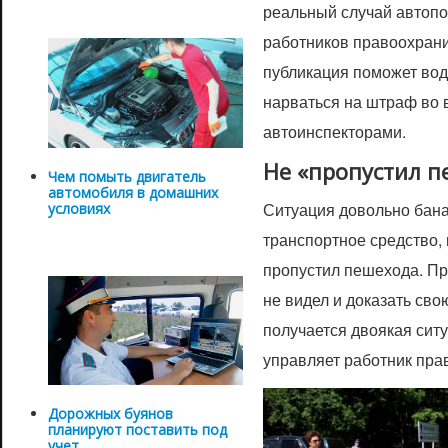
реальный случай автопо
работников правоохрани
публикация поможет вод
нарваться на штраф во 
автоинспекторами.
Не «пропустил п
Чем помыть двигатель
автомобиля в домашних
Ситуация довольно бана
условиях
транспортное средство, 
пропустил пешехода. Пр
не видел и доказать свою
получается двоякая сит
управляет работник пра
Дорожных буянов
планируют поставить под
учет