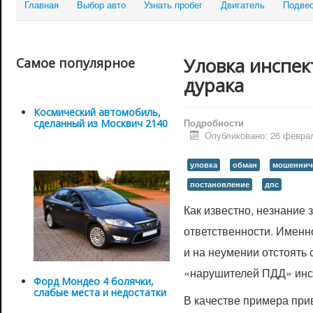
Главная
Выбор авто
Узнать пробег
Двигатель
Подве
Уловка инспект
Самое популярное
дурака
Космический автомобиль,
Подробности
сделанный из Москвич 2140
Опубликовано: 26 февра
уловка
обман
мошеннич
постановление
дпс
Как известно, незнание 
ответственности. Именн
и на неумении отстоять
«нарушителей ПДД» ин
Форд Мондео 4 болячки,
слабые места и недостатки
В качестве примера пр