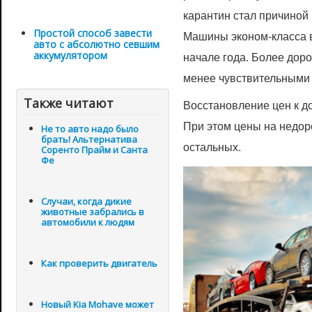
карантин стал причиной 
Простой способ завести
Машины эконом-класса в
авто с абсолютно севшим
начале года. Более дор
аккумулятором
менее чувствительными
Также читают
Восстановление цен к д
При этом цены на недо
Не то авто надо было
брать! Альтернатива
остальных.
Соренто Прайм и Санта
Фе
Случаи, когда дикие
животные забрались в
автомобили к людям
Как проверить двигатель
Новый Kia Mohave может