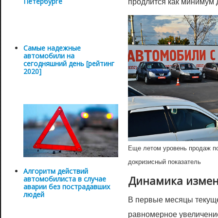
продлится как минимум 
Петербурге
Самые надежные
автомобили на
сегодняшний день [рейтинг
2020]
Еще летом уровень продаж п
докризисный показатель
Алгоритм действий
Динамика измен
автомобилиста в случае
аварии без пострадавших
людей
В первые месяцы текущ
равномерное увеличени