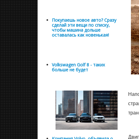
Покупаешь новое авто? Сразу
сделай эти вещи по списку,
чтобы машина дольше
оставалась как новенькая!
Volkswagen Golf 8 - таких
больше не будет
Напо
стра
тран
Двиг
Компания Volvo, объявила о