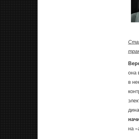
Стар
тра
Верс
она 
в не
конт
элек
дина
начи
на «