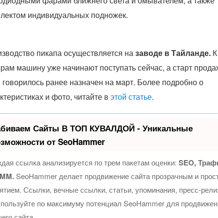
одиодными фарами ближнего света и омывателем, а также
лектом индивидуальных подножек.
зводство пикапа осуществляется на
заводе в Тайланде.
К
рам машину уже начинают поступать сейчас, а старт прода
и говорилось ранее назначен на март. Более подробно о
ктеристиках и фото, читайте в
этой статье
.
абиваем Сайты В ТОП КУВАЛДОЙ - Уникальные
озможности от SeoHammer
дая ссылка анализируется по трем пакетам оценки:
SEO, Траф
SMM.
SeoHammer делает продвижение сайта прозрачным и прос
ятием. Ссылки, вечные ссылки, статьи, упоминания, пресс-рел
спользуйте по максимуму потенциал SeoHammer для продвижен
его сайта.