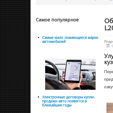
Об
Самое популярное
L2
Самые мало ломающиеся марки
Подр
автомобилей
Ул
куз
Пере
пред
озву
Электронные договоры купли-
продажи авто появятся в
ближайшие годы