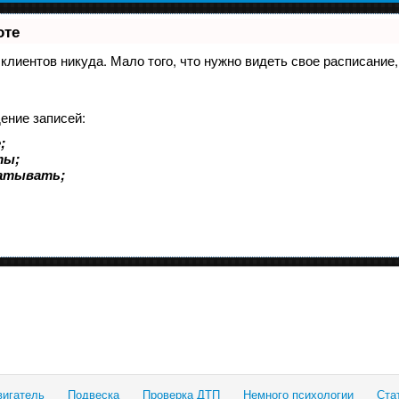
оте
и клиентов никуда. Мало того, что нужно видеть свое расписани
ение записей:
;
ты;
батывать;
вигатель
Подвеска
Проверка ДТП
Немного психологии
Ста