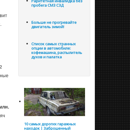
Раритетная инвалидка без
пробега СМЗ СЗД
вит
Больше не прогревайте
.
двигатель зимой!
Список самых странных
опции в автомобиле:
кофемашина, распылитель
духов и палатка
2
вные
млн.
сяч
10 самых дорогих гаражных
находок | Заброшенный