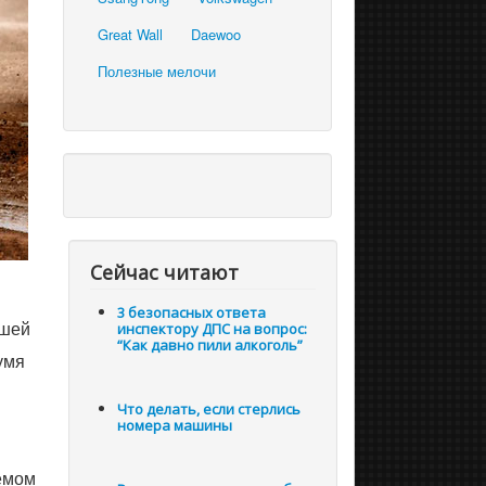
Great Wall
Daewoo
Полезные мелочи
Сейчас читают
3 безопасных ответа
ашей
инспектору ДПС на вопрос:
“Как давно пили алкоголь”
умя
Что делать, если стерлись
номера машины
ъемом