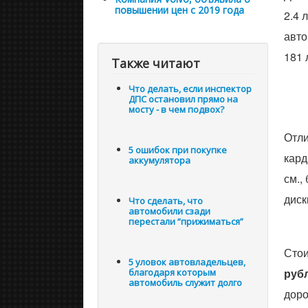
повышении цен с 2019 года
2.4 
авто
181 
Также читают
Что делать, если инспектор
ДПС остановил прямо на
мосту - в чем подвох?
Отли
5 ошибок при покупке
кард
аккумулятора
см.,
диск
Что сделать, что
автомобили сзади
перестали “прижиматься”
Стои
5 уловок автовладельцев,
руб
благодаря которым
автомобиль служит долго
доро