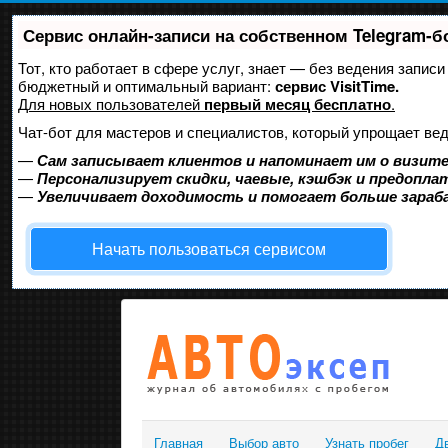
Сервис онлайн-записи на собственном Telegram-б
Тот, кто работает в сфере услуг, знает — без ведения запис
бюджетный и оптимальный вариант:
сервис VisitTime.
Для новых пользователей
первый месяц бесплатно
.
Чат-бот для мастеров и специалистов, который упрощает вед
—
Сам записывает клиентов и напоминает им о визите
—
Персонализирует скидки, чаевые, кэшбэк и предопла
—
Увеличивает доходимость и помогает больше зара
Начать пользоваться сервисом
Главная
Выбор авто
Узнать пробег
Д