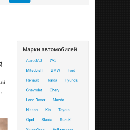
Марки автомобилей
АвтоВАЗ
УАЗ
й
Mitsubishi
BMW
Ford
Renault
Honda
Hyundai
ый
Chevrolet
Chery
,
Land Rover
Mazda
Nissan
Kia
Toyota
Opel
Skoda
Suzuki
SsangYong
Volkswagen