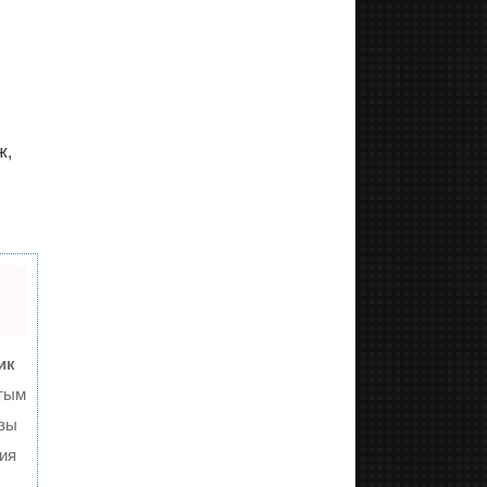
ж,
ик
тым
изы
ия