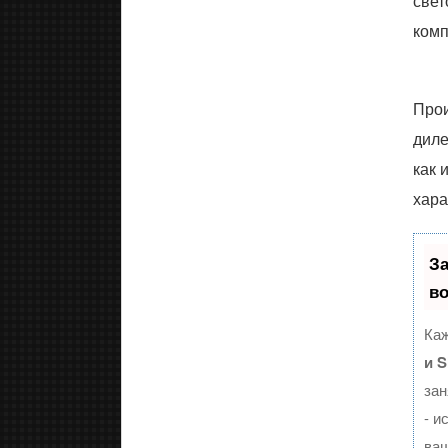
свет
комп
Прои
диле
как 
хара
З
в
Каж
и 
зан
- и
ваш