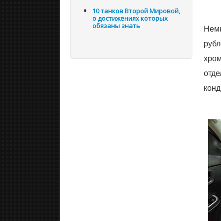
10 танков Второй Мировой,
о достижениях которых
обязаны знать
Немн
рубл
хром
отде
конд