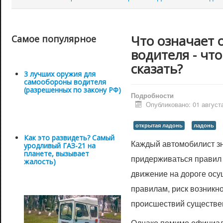
Что означает 
Самое популярное
водителя - что
сказать?
3 лучших оружия для
самообороны водителя
(разрешенных по закону РФ)
Подробности
Опубликовано: 01 август
открытая ладонь
ладонь
Как это развидеть? Самый
Каждый автомобилист зн
уродливый ГАЗ-21 на
планете, вызывает
придерживаться правил 
жалость)
движение на дороге ос
правилам, риск возникн
происшествий существе
Однако помимо официал