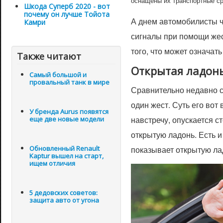
оснащены их транспортные с
Шкода Суперб 2020 - вот
почему он лучше Тойота
А днем автомобилисты ч
Камри
сигналы при помощи жес
того, что может означать
Также читают
Открытая ладонь
Самый большой и
провальный танк в мире
Сравнительно недавно 
один жест. Суть его вот
У бренда Aurus появятся
навстречу, опускается с
еще две новые модели
открытую ладонь. Есть и
Обновленный Renault
показывает открытую ла
Kaptur вышел на старт,
ищем отличия
5 дедовских советов:
защита авто от угона