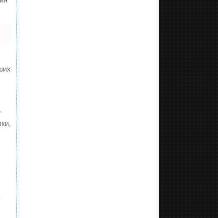
ших
.
ки,
в