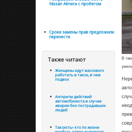
Nissan Almera с пробегом
Сроки замены прав предложили
перенести
В так
Также читают
умель
Женщины идут массового
работать в такси, в чем
Нере
подвох
авто
случ
Алгоритм действий
автомобилиста в случае
неод
аварии без пострадавших
людей
прев
совр
Таксисты- кто по жизни
восс
вообще, ответ экспертов