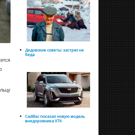
Дедовские советы: застрял не
беда
жется
о
ельцу
Cadillac показал новую модель
внедорожника XT6