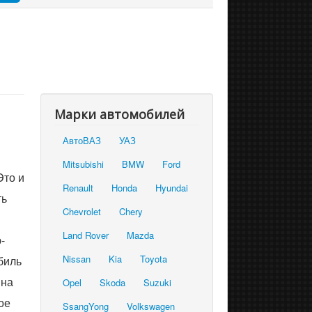
Марки автомобилей
АвтоВАЗ
УАЗ
Mitsubishi
BMW
Ford
Это и
Renault
Honda
Hyundai
ть
Chevrolet
Chery
Land Rover
Mazda
-
Nissan
Kia
Toyota
биль
 на
Opel
Skoda
Suzuki
ое
SsangYong
Volkswagen