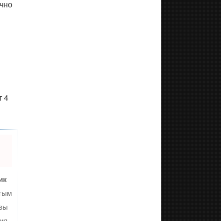
чно
т 4
ик
тым
изы
ия