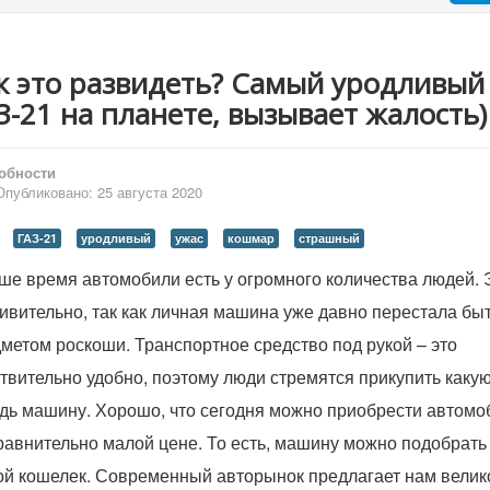
к это развидеть? Самый уродливый
З-21 на планете, вызывает жалость)
обности
Опубликовано: 25 августа 2020
ГАЗ-21
уродливый
ужас
кошмар
страшный
ше время автомобили есть у огромного количества людей. 
ивительно, так как личная машина уже давно перестала бы
метом роскоши. Транспортное средство под рукой – это
твительно удобно, поэтому люди стремятся прикупить какую
дь машину. Хорошо, что сегодня можно приобрести автомо
равнительно малой цене. То есть, машину можно подобрать
й кошелек. Современный авторынок предлагает нам велик