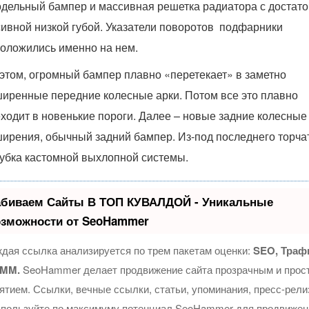
дельный бампер и массивная решетка радиатора с достато
ивной низкой губой. Указатели поворотов подфарники
оложились именно на нем.
этом, огромный бампер плавно «перетекает» в заметно
иренные передние колесные арки. Потом все это плавно
ходит в новенькие пороги. Далее – новые задние колесные
ирения, обычный задний бампер. Из-под последнего торча
убка кастомной выхлопной системы.
абиваем Сайты В ТОП КУВАЛДОЙ - Уникальные
озможности от SeoHammer
дая ссылка анализируется по трем пакетам оценки:
SEO, Траф
SMM.
SeoHammer делает продвижение сайта прозрачным и прос
ятием. Ссылки, вечные ссылки, статьи, упоминания, пресс-рел
спользуйте по максимуму потенциал SeoHammer для продвижен