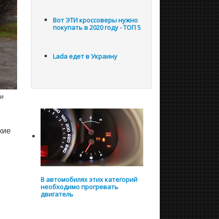
Вот ЭТИ кроссоверы нужно
покупать в 2020 году - ТОП 5
Lada едет в Украину
 и
кие
В автомобилях этих категорий
необходимо прогревать
двигатель