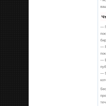
ваш
Чт
— П
пок
бир
— Р
пок
— В
пуб
— S
кот
Se
про
теч