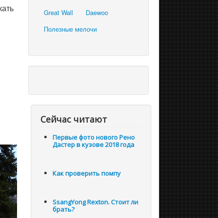
кать
Great Wall
Daewoo
Полезные мелочи
Сейчас читают
Первые фото нового Рено
Дастер в кузове 2018 года
Как проверить помпу
SsangYong Rexton. Стоит ли
брать?