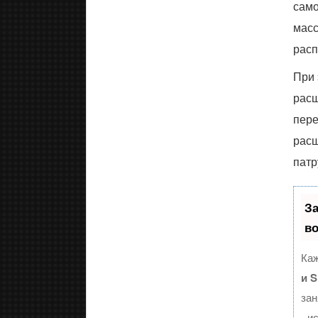
само
масс
расп
При 
расш
пере
расш
патр
З
в
Каж
и 
зан
- и