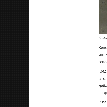
Класс
Коне
инте
гово
Когд
в го
доба
совр
В пе