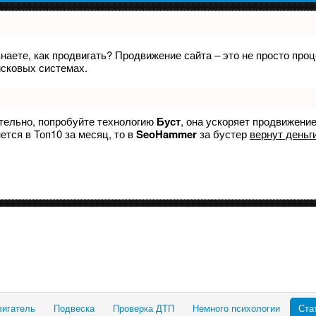
знаете, как продвигать? Продвижение сайта – это не просто пр
исковых системах.
ятельно, попробуйте технологию
Буст
, она ускоряет продвижение
ется в Топ10 за месяц, то в
SeoHammer
за бустер
вернут деньги
вигатель
Подвеска
Проверка ДТП
Немного психологии
Ста