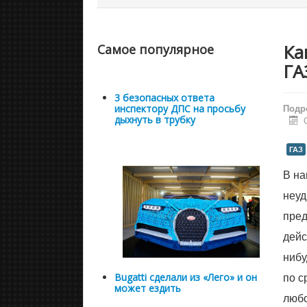
Ка
Самое популярное
ГА
3 безопасных ответа
Подр
инспектору ДПС на просьбу
дыхнуть в трубку
ГАЗ
В на
неуд
пред
дейс
нибу
по с
Bugatti сделали из «Лего» и он
может ездить
любо