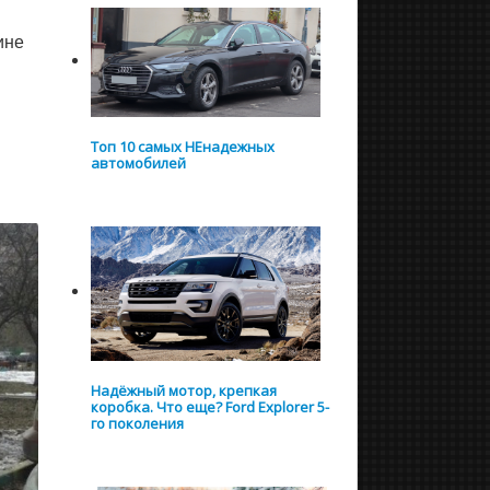
ине
Топ 10 самых НЕнадежных
автомобилей
Надёжный мотор, крепкая
коробка. Что еще? Ford Explorer 5-
го поколения