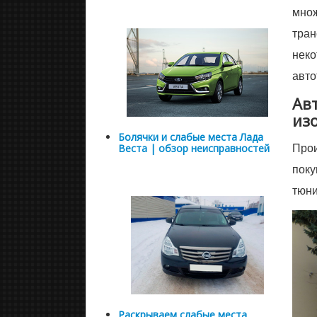
множ
тран
неко
авто
Ав
из
Болячки и слабые места Лада
Прои
Веста | обзор неисправностей
поку
тюни
Раскрываем слабые места