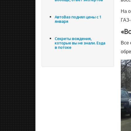
На о
АвтоВаз поднял цены с 1
ГАЗ-
января
«В
Секреты вождения,
Все 
которые вы не знали. Езда
в потоке
обре