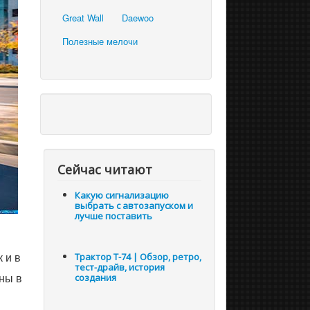
Great Wall
Daewoo
Полезные мелочи
Сейчас читают
Какую сигнализацию
выбрать с автозапуском и
лучше поставить
 и в
Трактор Т-74 | Обзор, ретро,
тест-драйв, история
ны в
создания