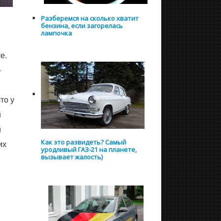
Разберемся на сколько хватит
бензина, если загорелась
лампочка
е.
-
то у
й
й
Как это развидеть? Самый
их
уродливый ГАЗ-21 на планете,
вызывает жалость)