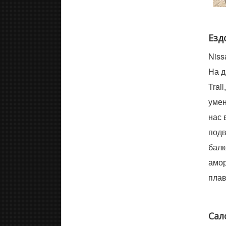
Езд
Niss
На д
Trai
умен
нас 
подв
балк
амор
плав
Сал