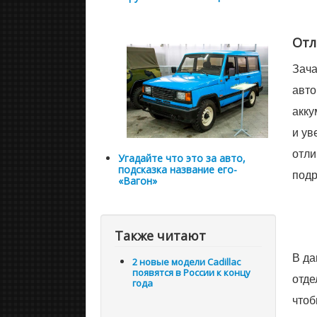
Отл
Зача
авто
акку
и ув
отли
Угадайте что это за авто,
подсказка название его-
подр
«Вагон»
Также читают
В да
2 новые модели Cadillac
появятся в России к концу
отде
года
чтоб