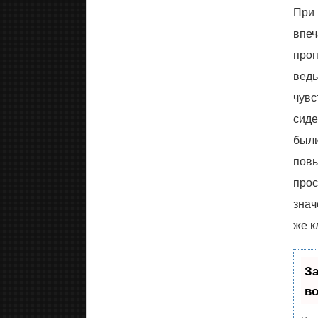
При 
впеч
проп
ведь
чувс
сиде
были
повы
прос
знач
же к
З
в