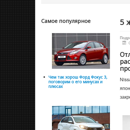
5 
Самое популярное
Подр
От
ра
пр
Чем так хорош Форд Фокус 3,
Niss
поговорим о его минусах и
плюсах
япон
закр