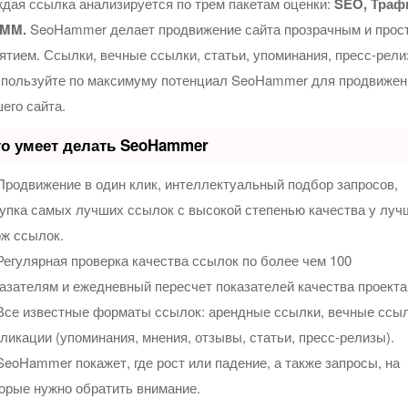
дая ссылка анализируется по трем пакетам оценки:
SEO, Траф
SMM.
SeoHammer делает продвижение сайта прозрачным и прос
ятием. Ссылки, вечные ссылки, статьи, упоминания, пресс-рел
спользуйте по максимуму потенциал SeoHammer для продвижен
его сайта.
о умеет делать SeoHammer
родвижение в один клик, интеллектуальный подбор запросов,
упка самых лучших ссылок с высокой степенью качества у луч
ж ссылок.
егулярная проверка качества ссылок по более чем 100
азателям и ежедневный пересчет показателей качества проекта
се известные форматы ссылок: арендные ссылки, вечные ссыл
ликации (упоминания, мнения, отзывы, статьи, пресс-релизы).
eoHammer покажет, где рост или падение, а также запросы, на
орые нужно обратить внимание.