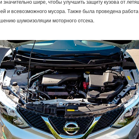
и значительно шире, чтобы улучшить защиту кузова от летя
ей и всевозможного мусора. Также была проведена работа
шению шумоизоляции моторного отсека.