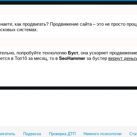
знаете, как продвигать? Продвижение сайта – это не просто пр
исковых системах.
ятельно, попробуйте технологию
Буст
, она ускоряет продвижение
ется в Топ10 за месяц, то в
SeoHammer
за бустер
вернут деньги
вигатель
Подвеска
Проверка ДТП
Немного психологии
Ста