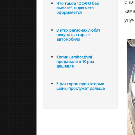
стал
Что такое “ОСАГО без
выплат”, и для чего
камн
оформляется
улуч
В этих регионах любят
покупать старые
автомобили
Копии Lamborghini
продавали в 10 раз
дешевле
5 факторов при которых
шины прослужат дольше