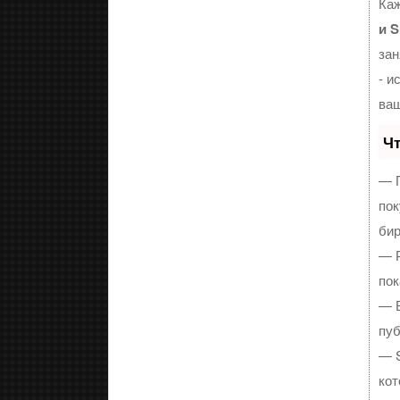
Каж
и 
зан
- и
ваш
Чт
— П
пок
бир
— Р
пок
— В
пуб
— S
кот