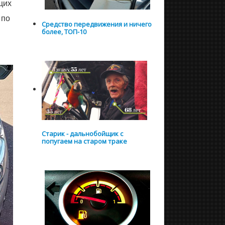
щих
 по
Средство передвижения и ничего
более, ТОП-10
Старик - дальнобойщик с
попугаем на старом траке