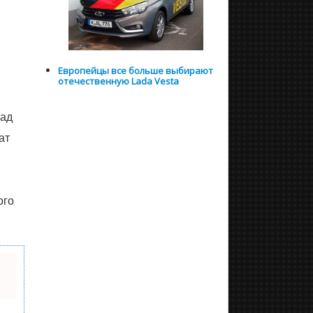
,
Европейцы все больше выбирают
отечественную Lada Vesta
зад
ат
ого