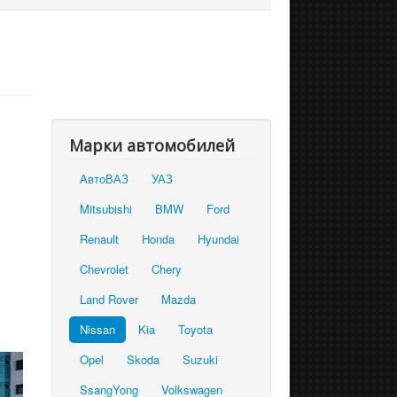
Марки автомобилей
АвтоВАЗ
УАЗ
Mitsubishi
BMW
Ford
Renault
Honda
Hyundai
Chevrolet
Chery
Land Rover
Mazda
Nissan
Kia
Toyota
Opel
Skoda
Suzuki
SsangYong
Volkswagen