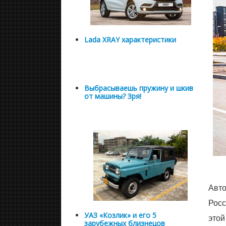
Lada XRAY характеристики
Выбрасываешь пружину и шкив
от машины? Зря!
Авто
Росс
УАЗ «Козлик» и его 5
этой
зарубежных близнецов