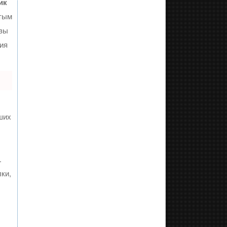
ик
тым
изы
ия
ших
.
ки,