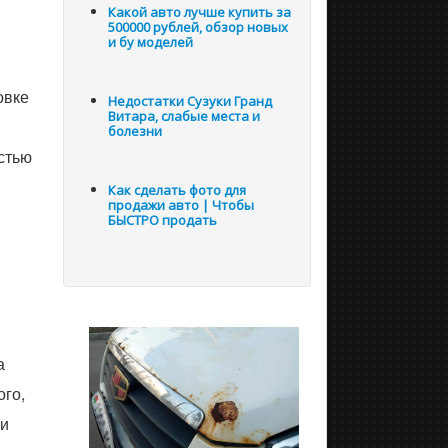
Какой авто лучше купить за
500000 рублей, обзор новых
и бу моделей
овке
Недостатки Сузуки Гранд
Витара, слабые места и
болезни
стью
Как сделать фото для
продажи авто | Чтобы
БЫСТРО продать
а
ого,
ки