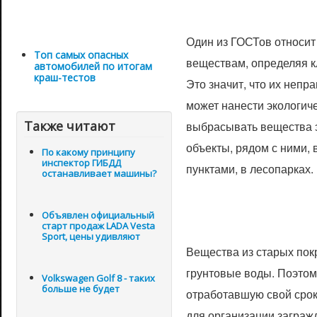
Один из ГОСТов относит
Топ самых опасных
веществам, определяя кл
автомобилей по итогам
краш-тестов
Это значит, что их непр
может нанести экологич
Также читают
выбрасывать вещества э
объекты, рядом с ними, 
По какому принципу
инспектор ГИБДД
пунктами, в лесопарках.
останавливает машины?
Объявлен официальный
старт продаж LADA Vesta
Sport, цены удивляют
Вещества из старых пок
грунтовые воды. Поэтом
Volkswagen Golf 8 - таких
больше не будет
отработавшую свой срок
для организации загра