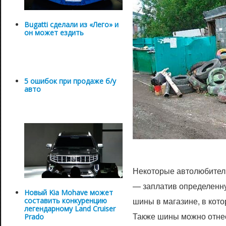
Bugatti сделали из «Лего» и
он может ездить
5 ошибок при продаже б/у
авто
Некоторые автолюбители
— заплатив определенну
Новый Kia Mohave может
шины в магазине, в кот
составить конкуренцию
легендарному Land Cruiser
Также шины можно отнес
Prado