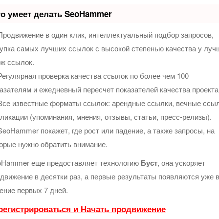
о умеет делать SeoHammer
родвижение в один клик, интеллектуальный подбор запросов,
упка самых лучших ссылок с высокой степенью качества у луч
ж ссылок.
егулярная проверка качества ссылок по более чем 100
азателям и ежедневный пересчет показателей качества проекта
се известные форматы ссылок: арендные ссылки, вечные ссыл
ликации (упоминания, мнения, отзывы, статьи, пресс-релизы).
eoHammer покажет, где рост или падение, а также запросы, на
орые нужно обратить внимание.
oHammer еще предоставляет технологию
Буст
, она ускоряет
движение в десятки раз, а первые результаты появляются уже 
ение первых 7 дней.
регистрироваться и Начать продвижение