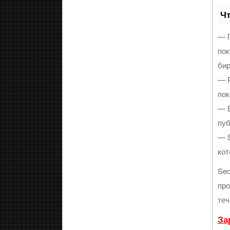
Чт
— П
пок
бир
— Р
пок
— В
пуб
— S
кот
Se
про
теч
За