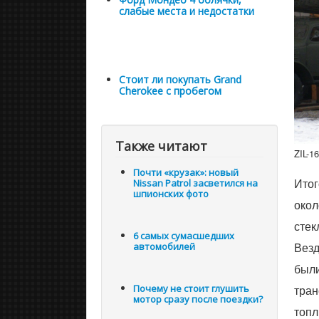
слабые места и недостатки
Стоит ли покупать Grand
Cherokee с пробегом
Также читают
ZIL-1
Почти «крузак»: новый
Итог
Nissan Patrol засветился на
шпионских фото
окол
стек
6 самых сумасшедших
Везд
автомобилей
были
Почему не стоит глушить
тран
мотор сразу после поездки?
топл