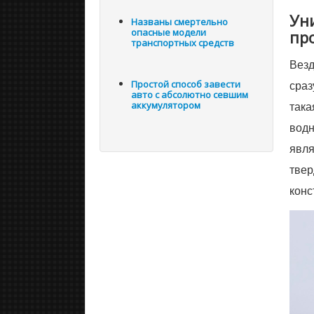
Ун
Названы смертельно
опасные модели
пр
транспортных средств
Везд
сраз
Простой способ завести
авто с абсолютно севшим
така
аккумулятором
водн
явля
твер
конс