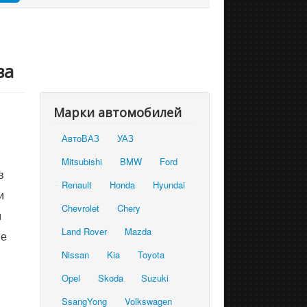
за
Марки автомобилей
АвтоВАЗ
УАЗ
Mitsubishi
BMW
Ford
в
Renault
Honda
Hyundai
и
Chevrolet
Chery
м
Land Rover
Mazda
ие
Nissan
Kia
Toyota
Opel
Skoda
Suzuki
SsangYong
Volkswagen