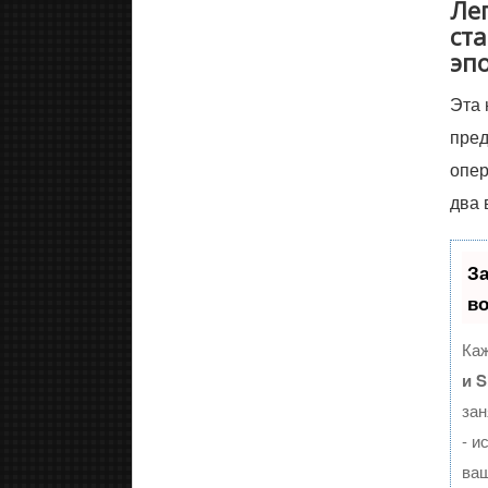
Ле
ст
эп
Эта 
пред
опер
два 
З
в
Каж
и 
зан
- и
ваш