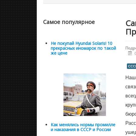
Са
Самое популярное
Пр
Не покупай Hyundai Solaris! 10
Подр
прекрасных иномарок по такой
же цене
ССС
Наша
связ
всег
круп
бюро
Расс
Как менялись нормы промилле
и наказания в СССР и России
ушед