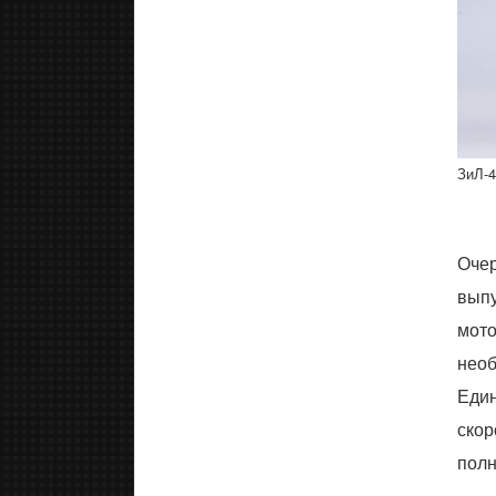
ЗиЛ-4
Очер
выпу
мото
необ
Един
скор
полн