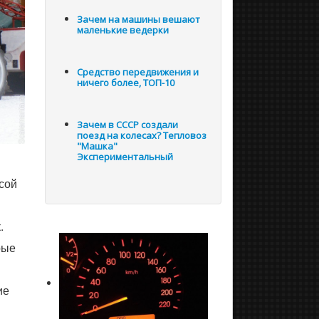
Зачем на машины вешают
маленькие ведерки
Средство передвижения и
ничего более, ТОП-10
Зачем в СССР создали
поезд на колесах? Тепловоз
"Машка"
Экспериментальный
сой
.
рые
ие