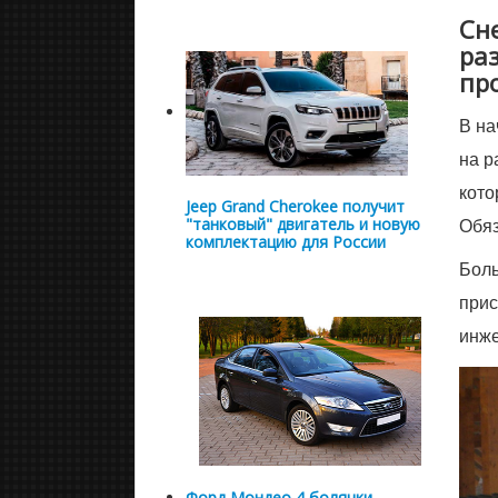
Сн
раз
пр
В на
на р
кото
Jeep Grand Cherokee получит
Обяз
"танковый" двигатель и новую
комплектацию для России
Боль
прис
инже
Форд Мондео 4 болячки,