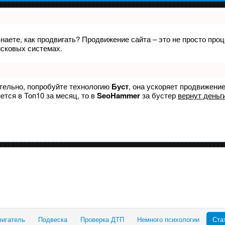
знаете, как продвигать? Продвижение сайта – это не просто пр
исковых системах.
ятельно, попробуйте технологию
Буст
, она ускоряет продвижение
ется в Топ10 за месяц, то в
SeoHammer
за бустер
вернут деньги
вигатель
Подвеска
Проверка ДТП
Немного психологии
Ста