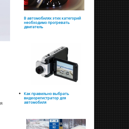
В автомобилях этих категорий
необходимо прогревать
двигатель
Как правильно выбрать
видеорегистратор для
ая
автомобиля