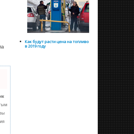
Как будут расти цена на топливо
ла
в 2019 году
ик
тым
изы
ия