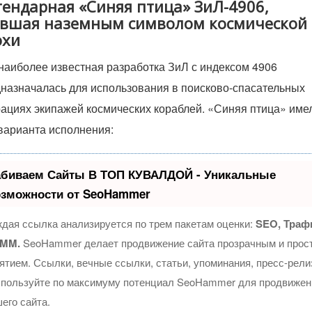
гендарная «Синяя птица» ЗиЛ-4906,
авшая наземным символом космической
охи
наиболее известная разработка ЗиЛ с индексом 4906
назначалась для использования в поисково-спасательных
ациях экипажей космических кораблей. «Синяя птица» име
варианта исполнения:
абиваем Сайты В ТОП КУВАЛДОЙ - Уникальные
озможности от SeoHammer
дая ссылка анализируется по трем пакетам оценки:
SEO, Траф
SMM.
SeoHammer делает продвижение сайта прозрачным и прос
ятием. Ссылки, вечные ссылки, статьи, упоминания, пресс-рел
спользуйте по максимуму потенциал SeoHammer для продвижен
его сайта.