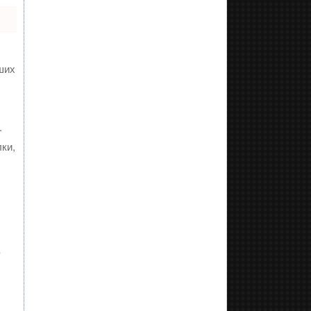
ших
.
ки,
в