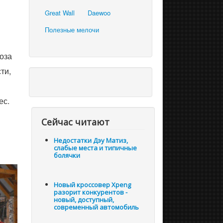
Great Wall
Daewoo
Полезные мелочи
оза
ти,
ес.
Сейчас читают
в
Недостатки Дэу Матиз,
слабые места и типичные
болячки
Новый кроссовер Xpeng
разорит конкурентов -
новый, доступный,
современный автомобиль