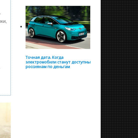
.
ки,
Точная дата. Когда
электромобили станут доступны
россиянам по деньгам
в