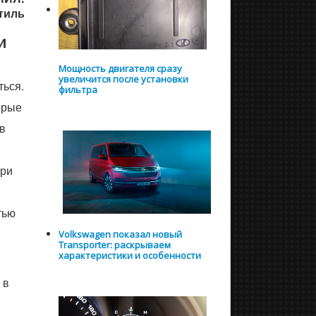
тиль
и
Мощность двигателя сразу
увеличится после установки
ться.
фильтра
орые
в
При
тью
Volkswagen показал новый
Transporter: раскрываем
характеристики и особенности
 в