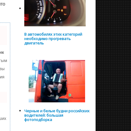
что
В автомобилях этих категорий
необходимо прогревать
двигатель
ик
тым
изы
ия
Черные и белые будни российских
водителей: большая
ших
фотоподборка