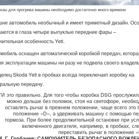
озы для прогрева машины необходимо достаточно много времени
не автомобиль необычный и имеет приметный дизайн. Ос
аются в глаза четыре выпуклые передние фары –
чительная особенность Yeti.
мобиль оснащен автоматической коробкой передач, котора
я эксплуатации машины ни разу не подвела своего владел
елец Skoda Yeti в пробках всегда переключает коробку на
ральную передачу.
"И это правильно. Для того чтобы коробка DSG прослужил
можно дольше без поломок, стоя на светофоре, необх
оставлять рычаг в прежнем положении, чаще всего это 
положение «D», а удерживать машину с помощью п
тормоза. При более продолжительной остановке при ус
включенного двигателя, например, в пробках, сл
переставить рычаг в положение 
М. Г. Горбачев: САМОУЧИТЕЛЬ БЕЗОПАСНОГО ВОЖДЕ