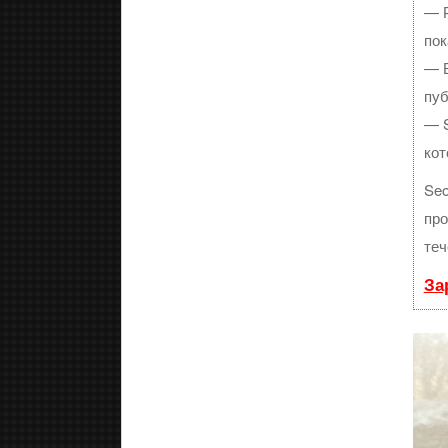
— Р
пок
— В
пуб
— S
кот
Se
про
теч
За