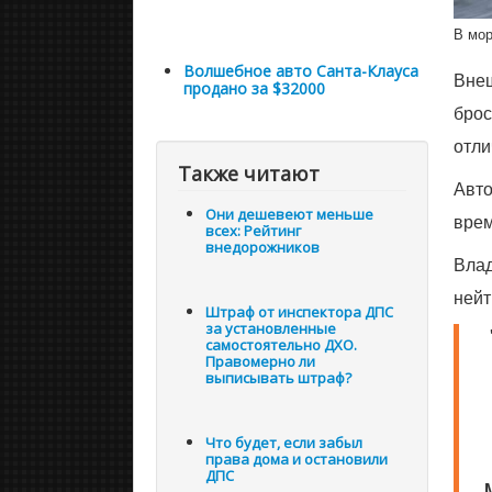
В мор
Волшебное авто Санта-Клауса
Внеш
продано за $32000
брос
отли
Также читают
Авто
Они дешевеют меньше
врем
всех: Рейтинг
внедорожников
Влад
нейт
Штраф от инспектора ДПС
за установленные
самостоятельно ДХО.
Правомерно ли
выписывать штраф?
Что будет, если забыл
права дома и остановили
ДПС