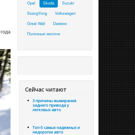
Opel
Skoda
Suzuki
SsangYong
Volkswagen
Great Wall
Daewoo
 года
Полезные мелочи
Сейчас читают
3 причины вымирания
заднего привода у
легковых авто
Топ-5 самых надежных и
недорогих авто