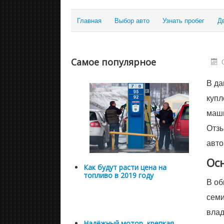
Главная
Выбор авто
Узнать пробег
Д
Самое популярное
В да
купл
маши
Отзы
авто
Ос
Как будут расти цена на
топливо в 2019 году
В об
семи
влад
Надёжный мотор, крепкая