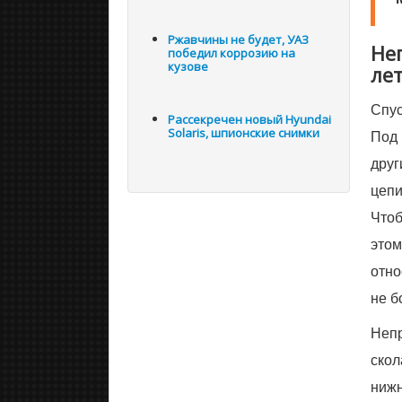
Ржавчины не будет, УАЗ
Не
победил коррозию на
кузове
ле
Спус
Рассекречен новый Hyundai
Solaris, шпионские снимки
Под 
друг
цепи
Чтоб
этом
отно
не б
Непр
скол
нижн