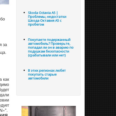
Skoda Octavia A5 |
Проблемы, недостатки
обо
Шкода Октавия А5 с
пробегом
Покупаете подержанный
автомобиль? Проверьте,
я за
попадал ли он в аварию по
подушкам безопасности
ьца.
(срабатывали или нет)
В этих регионах любят
покупать старые
а как
автомобили
одимо
будет
едали
ловии
едует
«N»".
НИЯ.