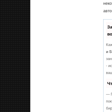
неко
авто
З
в
Каж
и 
зан
- и
ваш
Чт
— П
пок
бир