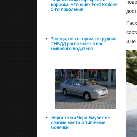
пово
коробка. Что еще? Ford Explorer
5-го поколения
дост
Расх
сост
3 вещи, по которым сотрудник
и не
ГИБДД распознает в вас
бывалого водителя
Недостатки Чери Амулет ее
слабые места и типичные
болячки