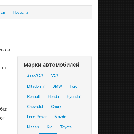
тьи
Новости
 была
Марки автомобилей
тво.
АвтоВАЗ
УАЗ
Mitsubishi
BMW
Ford
Renault
Honda
Hyundai
Chevrolet
Chery
обка
Land Rover
Mazda
от
Nissan
Kia
Toyota