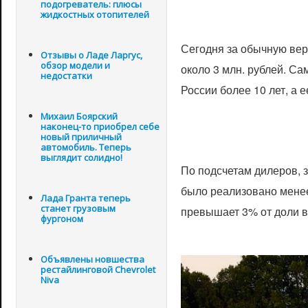
подогреватель: плюсы
жидкостных отопителей
Сегодня за обычную вер
Отзывы о Ладе Ларгус,
обзор модели и
около 3 млн. рублей. Са
недостатки
России более 10 лет, а 
Михаил Боярский
наконец-то приобрел себе
новый приличный
автомобиль. Теперь
выглядит солидно!
По подсчетам дилеров, 
было реализовано менее
Лада Гранта теперь
станет грузовым
превышает 3% от доли в
фургоном
Объявлены новшества
рестайлинговой Chevrolet
Niva