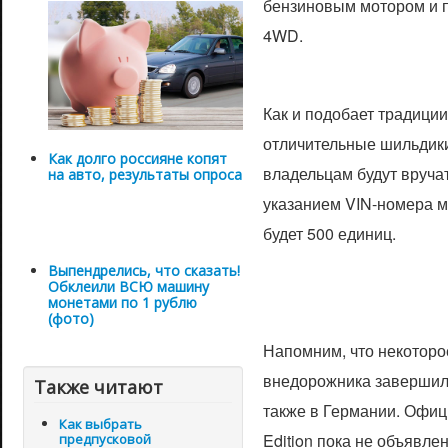
бензиновым мотором и 
4WD.
Как и подобает традиции
отличительные шильдики 
Как долго россияне копят
владельцам будут вруча
на авто, результаты опроса
указанием VIN-номера м
будет 500 единиц.
Выпендрелись, что сказать!
Обклеили ВСЮ машину
монетами по 1 рублю
(фото)
Напомним, что некоторо
внедорожника завершили
Также читают
также в Германии. Офици
Как выбрать
Edition пока не объявле
предпусковой